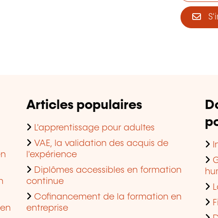
S'i
Articles populaires
D
po
L'apprentissage pour adultes
VAE, la validation des acquis de
I
en
l'expérience
G
Diplômes accessibles en formation
hu
n
continue
L
Cofinancement de la formation en
F
 en
entreprise