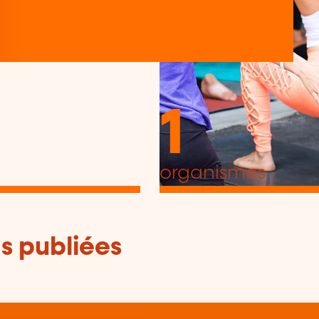
1
organismes
s publiées