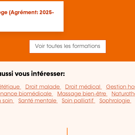
ge (Agrément: 2025-
Voir toutes les formations
ussi vous intéresser:
ététique
Droit malade
Droit médical
Gestion ho
enance biomédicale
Massage bien-être
Naturoth
n soin
Santé mentale
Soin palliatif
Sophrologie