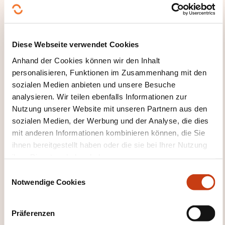
Psycho-geriatrische Fortbildung -
Diese Webseite verwendet Cookies
FCPG Modul 3 - Kommunikation
(1159DE)
Anhand der Cookies können wir den Inhalt
personalisieren, Funktionen im Zusammenhang mit den
sozialen Medien anbieten und unsere Besuche
Alle Weiterbildungen anzeigen
analysieren. Wir teilen ebenfalls Informationen zur
Nutzung unserer Website mit unseren Partnern aus den
sozialen Medien, der Werbung und der Analyse, die dies
mit anderen Informationen kombinieren können, die Sie
Diese anderen Weiterbildungen könnten Sie
ihnen bereitgestellt haben oder die sie bei Ihrer Nutzung
auch interessieren:
ihrer Dienste erhoben haben.
Ernährung
Geriatrie
Medizinische Forschung
E
Notwendige Cookies
Schmerzbehandlung
i
n
w
Präferenzen
i