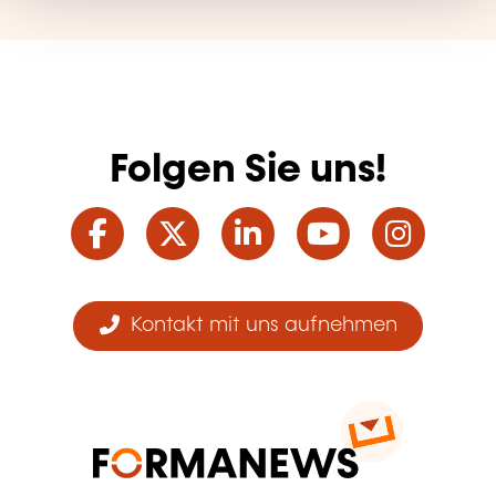
Folgen Sie uns!
Facebook
Twitter
LinkedIn
YouTube
Ins
Kontakt mit uns aufnehmen