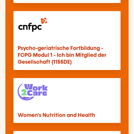
Psycho-geriatrische Fortbildung -
FCPG Modul 1 - Ich bin Mitglied der
Gesellschaft (1155DE)
Women's Nutrition and Health