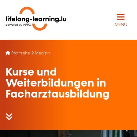
MENÜ
Startseite
Medizin
Kurse und
Weiterbildungen in
Facharztausbildung