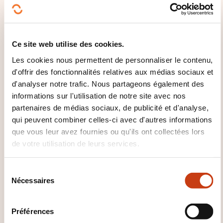
Psycho-geriatrische Fortbildung -
Ce site web utilise des cookies.
FCPG Modul 3 - Kommunikation
(1159DE)
Les cookies nous permettent de personnaliser le contenu,
d'offrir des fonctionnalités relatives aux médias sociaux et
d'analyser notre trafic. Nous partageons également des
Voir toutes les formations
informations sur l'utilisation de notre site avec nos
partenaires de médias sociaux, de publicité et d'analyse,
qui peuvent combiner celles-ci avec d'autres informations
que vous leur avez fournies ou qu'ils ont collectées lors
Ces autres formations pourrait aussi vous
de votre utilisation de leurs services.
intéresser:
Gériatrie
Nutrition
Recherche médicale
S
Nécessaires
Traitement douleur
é
l
e
Préférences
c