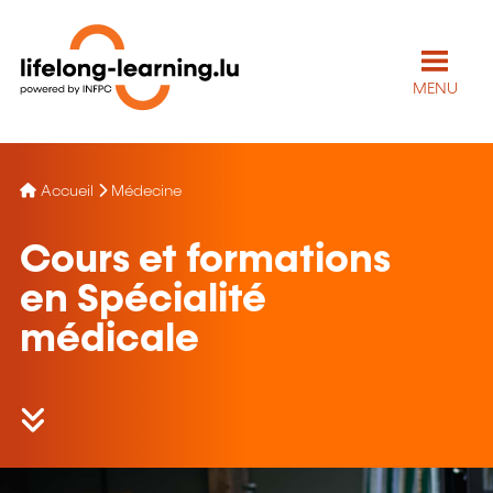
MENU
Accueil
Médecine
Cours et formations
en Spécialité
médicale