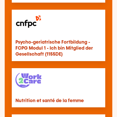
Psycho-geriatrische Fortbildung -
FCPG Modul 1 - Ich bin Mitglied der
Gesellschaft (1155DE)
Nutrition et santé de la femme