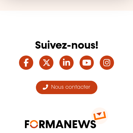
Suivez-nous!
Facebook
Twitter
LinkedIn
YouTube
Ins
Nous contacter