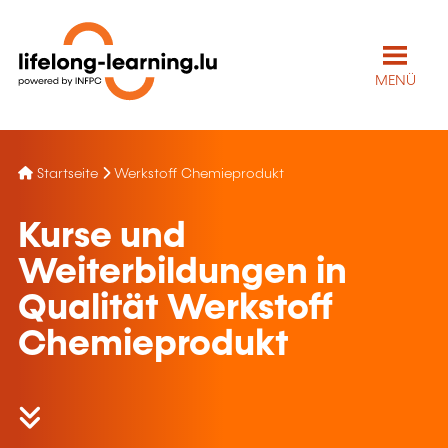
MENÜ
Startseite
Werkstoff Chemieprodukt
Kurse und
Weiterbildungen in
Qualität Werkstoff
Chemieprodukt