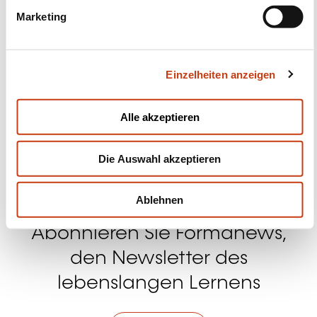
Folgen Sie uns!
g
Marketing
u
Facebook
Twitter
LinkedIn
YouTube
Ins
n
g
Einzelheiten anzeigen
s
a
Kontakt mit uns aufnehmen
u
Alle akzeptieren
s
w
Die Auswahl akzeptieren
a
h
l
Ablehnen
Abonnieren Sie Formanews,
den Newsletter des
lebenslangen Lernens