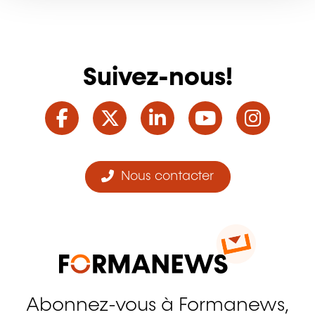
Suivez-nous!
Facebook
Twitter
LinkedIn
YouTube
Ins
Nous contacter
Abonnez-vous à Formanews,