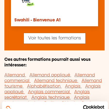
Swahili - Bienvenue A1
Voir toutes les formations
Ces autres formations pourrait aussi vous
intéresser:
Allemand
Allemand appliqué
Allemand
commercial
Allemand technique
Allemand
tourisme
Alphabétisation
Anglais
Anglais
appliqué
Anglais commercial
Anglais
secrétariat
Anglais technique
Anglais
tourisme
Arabe
Braille
Chinois
Coréen
Danois
Espagnol
Espagnol appliqué