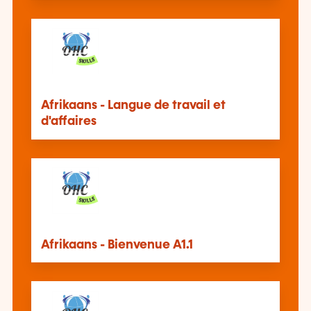
Afrikaans - Langue de travail et
d'affaires
Afrikaans - Bienvenue A1.1