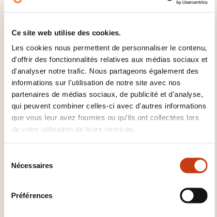
Espagnol commercial
Espagnol tourisme
Espéranto
Finnois
Français
Français
Ce site web utilise des cookies.
appliqué
Français commercial
Grec
moderne
Hébreu
Hongrois
Italien
Italien
Les cookies nous permettent de personnaliser le contenu,
appliqué
Italien commercial
Italien tourisme
d'offrir des fonctionnalités relatives aux médias sociaux et
Japonais
Langue amérindienne
Langue
d'analyser notre trafic. Nous partageons également des
ancienne
Langue des signes
Langue
informations sur l'utilisation de notre site avec nos
dialecte régional
Langue indonésienne
partenaires de médias sociaux, de publicité et d'analyse,
Langue orientale
Langue perse
Langue
qui peuvent combiner celles-ci avec d'autres informations
scandinave
Langue slave
Luxembourgeois
que vous leur avez fournies ou qu'ils ont collectées lors
Néerlandais
Norvégien
Polonais
Portugais
de votre utilisation de leurs services.
Roumain
Russe
Serbocroate
Suédois
Tchèque
Traduction
Turc
Ukrainien
Vietnamien
S
Nécessaires
é
l
e
Préférences
c
t