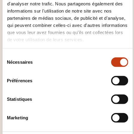
d'habitation, ses relations, ce qui lui appartient,
d'analyser notre trafic. Nous partageons également des
informations sur l'utilisation de notre site avec nos
etc. – et peut répondre au même type de
partenaires de médias sociaux, de publicité et d'analyse,
questions.
qui peuvent combiner celles-ci avec d'autres informations
Peut communiquer de façon simple si
que vous leur avez fournies ou qu'ils ont collectées lors
l'interlocuteur parle lentement et distinctement
de votre utilisation de leurs services.
et se montre coopératif.
S
Nécessaires
é
l
e
Préférences
c
t
i
Statistiques
Comment contacter
o
n
l’organisme de formation
Marketing
d
?
u