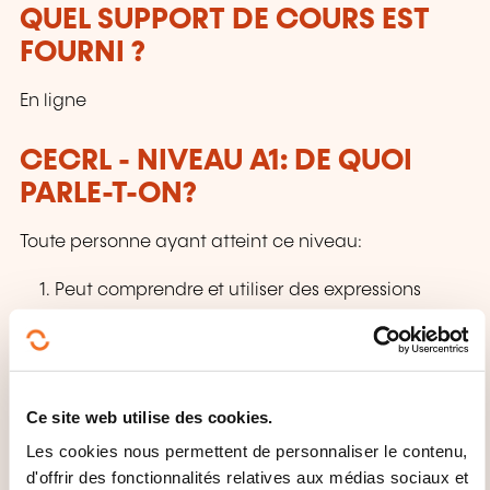
QUEL SUPPORT DE COURS EST
FOURNI ?
En ligne
CECRL - NIVEAU A1: DE QUOI
PARLE-T-ON?
Toute personne ayant atteint ce niveau:
Peut comprendre et utiliser des expressions
familières et quotidiennes ainsi que des énoncés
très simples qui visent à satisfaire des besoins
concrets.
Peut se présenter ou présenter quelqu'un et
Ce site web utilise des cookies.
poser à une personne des questions la
Les cookies nous permettent de personnaliser le contenu,
concernant – par exemple, sur son lieu
d'offrir des fonctionnalités relatives aux médias sociaux et