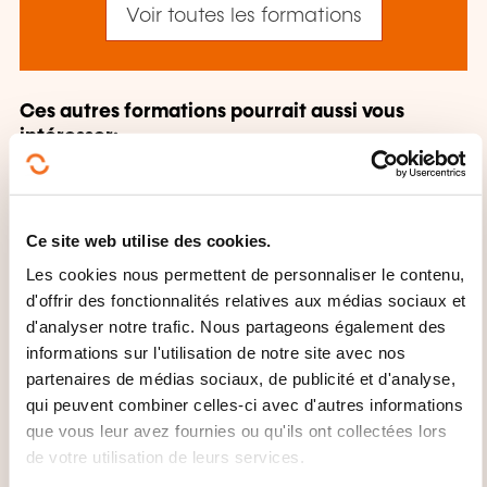
Voir toutes les formations
Ces autres formations pourrait aussi vous
intéresser:
Allemand
Allemand commercial
Allemand
technique
Allemand tourisme
Alphabétisation
Anglais
Anglais appliqué
Ce site web utilise des cookies.
Anglais commercial
Anglais secrétariat
Les cookies nous permettent de personnaliser le contenu,
Anglais technique
Anglais tourisme
Arabe
d'offrir des fonctionnalités relatives aux médias sociaux et
Braille
Chinois
Coréen
Danois
Espagnol
d'analyser notre trafic. Nous partageons également des
Espagnol appliqué
Espagnol commercial
informations sur l'utilisation de notre site avec nos
Espagnol tourisme
Espéranto
Finnois
partenaires de médias sociaux, de publicité et d'analyse,
Français
Français appliqué
Français
qui peuvent combiner celles-ci avec d'autres informations
commercial
Grec moderne
Hébreu
que vous leur avez fournies ou qu'ils ont collectées lors
Hongrois
Italien
Italien appliqué
Italien
commercial
Italien tourisme
Japonais
de votre utilisation de leurs services.
Langue africaine
Langue amérindienne