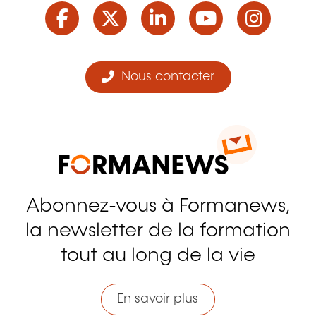
Facebook
Twitter
LinkedIn
YouTube
Ins
Nous contacter
Abonnez-vous à Formanews,
la newsletter de la formation
tout au long de la vie
En savoir plus