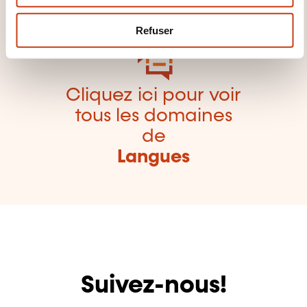
formation
e
m
Refuser
e
n
t
Cliquez ici pour voir
tous les domaines
de
Langues
Suivez-nous!