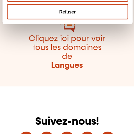
e
m
Refuser
e
n
t
Cliquez ici pour voir
tous les domaines
de
Langues
Suivez-nous!
Facebook
Twitter
LinkedIn
YouTube
Ins