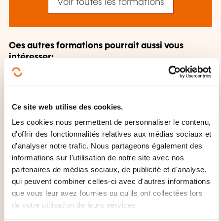
Voir toutes les formations
Ces autres formations pourrait aussi vous
intéresser:
Allemand
Allemand appliqué
Allemand
commercial
Allemand technique
Allemand
tourisme
Alphabétisation
Anglais
Anglais
Ce site web utilise des cookies.
appliqué
Anglais commercial
Anglais
Les cookies nous permettent de personnaliser le contenu,
secrétariat
Anglais technique
Anglais
d'offrir des fonctionnalités relatives aux médias sociaux et
tourisme
Arabe
Braille
Chinois
Coréen
Danois
Espagnol
Espagnol appliqué
d'analyser notre trafic. Nous partageons également des
Espagnol commercial
Espagnol tourisme
informations sur l'utilisation de notre site avec nos
Espéranto
Finnois
Français
Français
partenaires de médias sociaux, de publicité et d'analyse,
appliqué
Français commercial
Grec
qui peuvent combiner celles-ci avec d'autres informations
moderne
Hébreu
Hongrois
Italien
Italien
que vous leur avez fournies ou qu'ils ont collectées lors
appliqué
Italien commercial
Italien tourisme
de votre utilisation de leurs services.
Japonais
Langue africaine
Langue