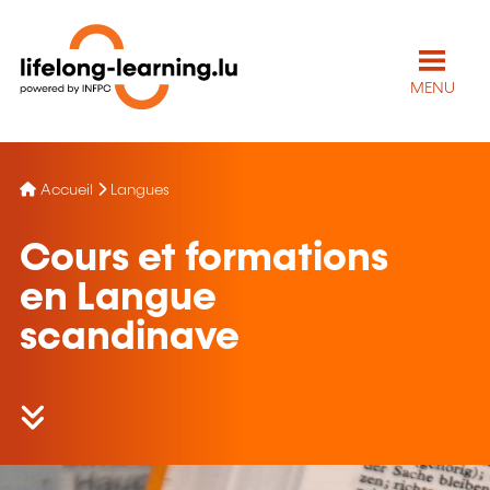
MENU
Accueil
Langues
Cours et formations
en Langue
scandinave