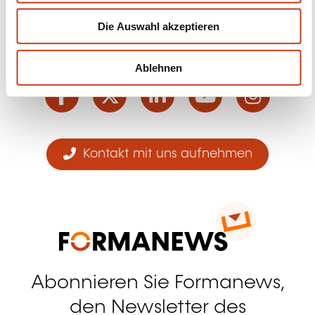
w
Die Auswahl akzeptieren
a
h
Folgen Sie uns!
l
Ablehnen
Facebook
Twitter
LinkedIn
YouTube
Ins
Kontakt mit uns aufnehmen
Abonnieren Sie Formanews,
den Newsletter des