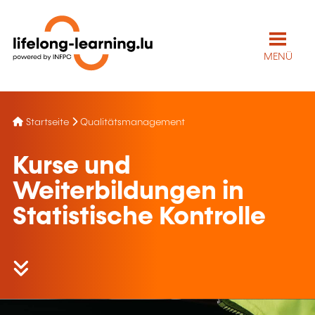
MENÜ
Startseite
Qualitätsmanagement
Kurse und
Weiterbildungen in
Statistische Kontrolle