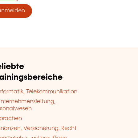
anmelden
liebte
rainingsbereiche
nformatik, Telekommunikation
nternehmensleitung,
rsonalwesen
prachen
inanzen, Versicherung, Recht