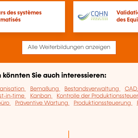
urs des systèmes
Validat
rmatisés
des Equ
Alle Weiterbildungen anzeigen
könnten Sie auch interessieren:
ganisation
Bemaßung
Bestandsverwaltung
CAD
st-in-time
Kanban
Kontrolle der Produktionssteu
büro
Präventive Wartung
Produktionssteuerung