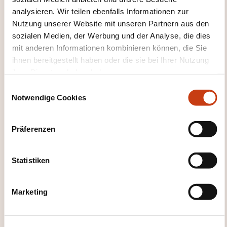
Datenschutz-Grundverordnung
analysieren. Wir teilen ebenfalls Informationen zur
Datenschutzrecht
Disziplinargewalt
Nutzung unserer Website mit unseren Partnern aus den
Forderungsbeitreibung
Geistiges
sozialen Medien, der Werbung und der Analyse, die dies
Eigentumsrecht
Gemeinschafts-Handelsrecht
mit anderen Informationen kombinieren können, die Sie
Gemeinschaftsrecht
Gesellschaftsgründung
ihnen bereitgestellt haben oder die sie bei Ihrer Nutzung
Gesellschaftsrecht
Gesetzliche Grundlage
ihrer Dienste erhoben haben.
Vereinigung ohne Gewinnzweck
Haftung der
leitenden Angestellten
Handelsrecht
E
Handelsverträge
Internationale Verträge
Notwendige Cookies
i
Internationales Privatrecht
Liegenschaftsrecht
n
Mietvertrag
Öffentlicher Auftrag
w
Präferenzen
Öffentliches Recht
Personen- und
i
Familienrecht
Planungsrecht
Privatrecht
l
Recht berufliche Weiterbildung
Recht des
l
Statistiken
gewerblichen Eigentums
Rechtsform
i
Unternehmen
Sozialrecht
g
Sozialversicherungsrecht
Marketing
u
Unternehmensübertragung
Urheberrecht
n
Vertragsrecht
Verwaltungsrecht
g
Wettbewerbs- und Verbraucherrecht