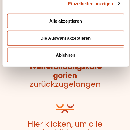
Einzelheiten anzeigen
s
Wirtschaftsrecht
Zivilrecht
a
u
Alle akzeptieren
s
w
Die Auswahl akzeptieren
a
h
Hier klicken, um zur
l
Ablehnen
Seite der
Weiterbildungskate
gorien
zurückzugelangen
Hier klicken, um alle