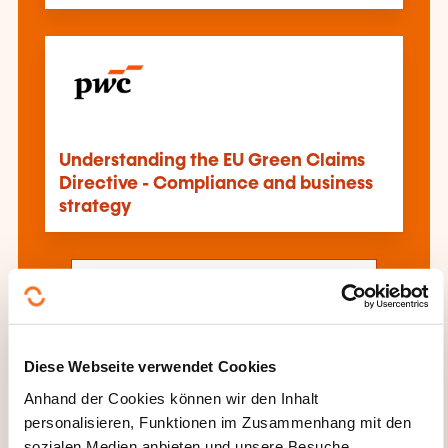
Understanding the EU Green Claims
Directive - Compliance and business
strategy
Alle Weiterbildungen anzeigen
Diese Webseite verwendet Cookies
Diese anderen Weiterbildungen könnten Sie
auch interessieren:
Anhand der Cookies können wir den Inhalt
personalisieren, Funktionen im Zusammenhang mit den
Arbeitsrecht
Arbeitsrecht Ausland
sozialen Medien anbieten und unsere Besuche