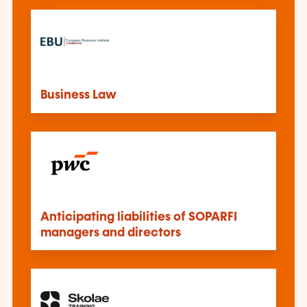
Business Law
Anticipating liabilities of SOPARFI
managers and directors