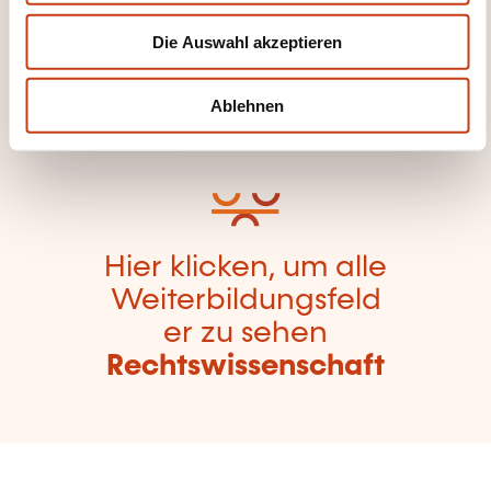
Seite der
w
Die Auswahl akzeptieren
a
Weiterbildungskate
h
gorien
l
Ablehnen
zurückzugelangen
Hier klicken, um alle
Weiterbildungsfeld
er zu sehen
Rechtswissenschaft