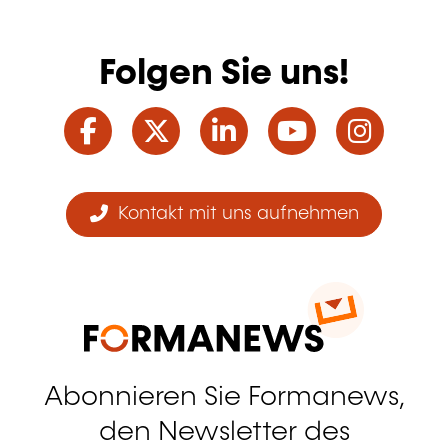
Folgen Sie uns!
Facebook
Twitter
LinkedIn
YouTube
Ins
Kontakt mit uns aufnehmen
Abonnieren Sie Formanews,
den Newsletter des