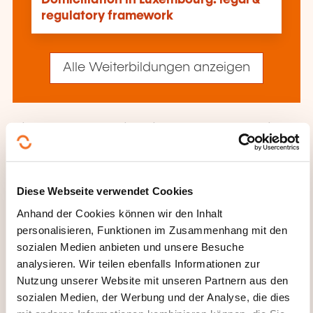
regulatory framework
Alle Weiterbildungen anzeigen
Diese anderen Weiterbildungen könnten Sie
auch interessieren:
Arbeitsrecht
Arbeitsrecht Ausland
Datenschutz-Grundverordnung
Diese Webseite verwendet Cookies
Datenschutzrecht
Disziplinargewalt
Anhand der Cookies können wir den Inhalt
Forderungsbeitreibung
Geistiges
personalisieren, Funktionen im Zusammenhang mit den
Eigentumsrecht
Gemeinschafts-Handelsrecht
sozialen Medien anbieten und unsere Besuche
Gemeinschaftsrecht
Gesellschaftsgründung
analysieren. Wir teilen ebenfalls Informationen zur
Gesellschaftsrecht
Gesetzliche Grundlage
Nutzung unserer Website mit unseren Partnern aus den
Vereinigung ohne Gewinnzweck
Haftung der
sozialen Medien, der Werbung und der Analyse, die dies
leitenden Angestellten
Handelsrecht