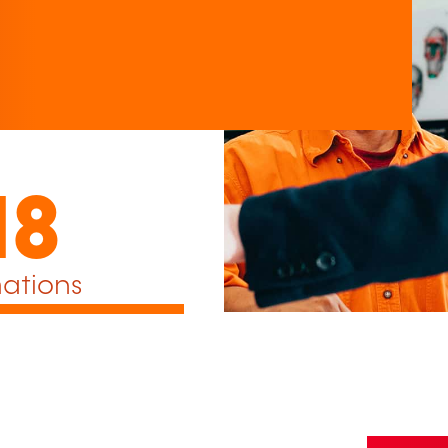
18
ations