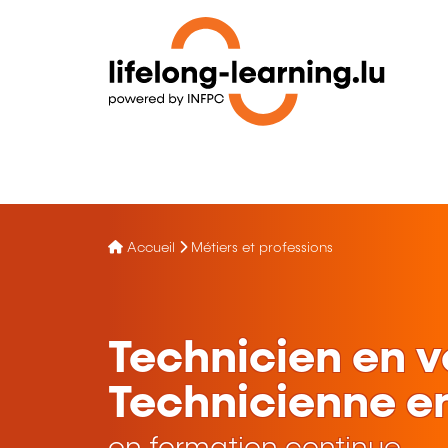
Accueil
Métiers et professions
Technicien en v
Technicienne en