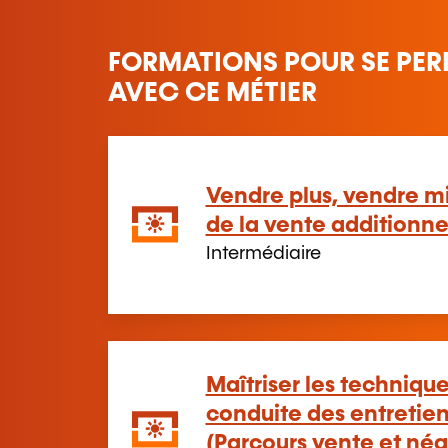
FORMATIONS POUR SE PER
AVEC CE MÉTIER
Vendre plus, vendre mi
de la vente additionne
Intermédiaire
Maîtriser les technique
conduite des entreti
(Parcours vente et né