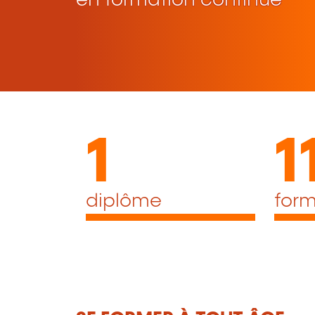
en formation continue
1
1
diplôme
form