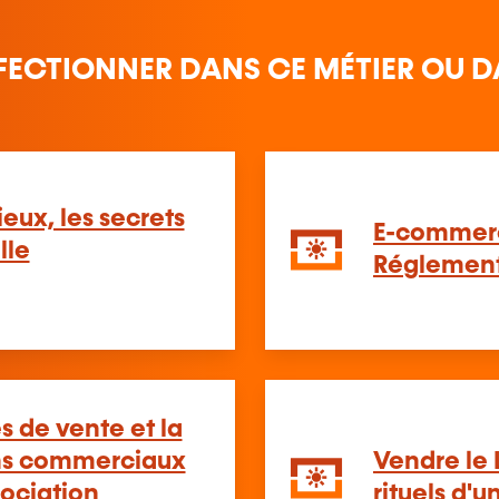
FECTIONNER DANS CE MÉTIER OU D
eux, les secrets
E-commerce
lle
Réglementa
s de vente et la
ens commerciaux
Vendre le 
gociation
rituels d'