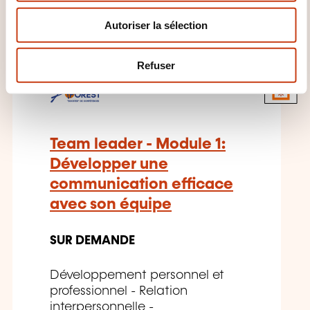
VOUS INTÉRESSER
n
Autoriser la sélection
t
e
m
Refuser
FR
e
n
t
Team leader - Module 1:
Développer une
communication efficace
avec son équipe
SUR DEMANDE
Développement personnel et
professionnel - Relation
interpersonnelle -