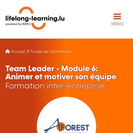
MENU
Accueil
Toutes les formations
Team Leader - Module 6:
Animer et motiver son équipe
Formation inter-entreprise