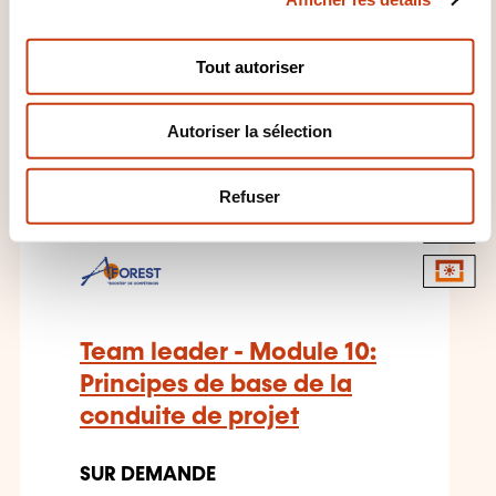
Développement personnel et
n
professionnel - Relation
s
interpersonnelle -
Tout autoriser
e
Communication professionnelle
n
Autoriser la sélection
t
e
m
Refuser
e
FR
n
t
Team leader - Module 10:
Principes de base de la
conduite de projet
SUR DEMANDE