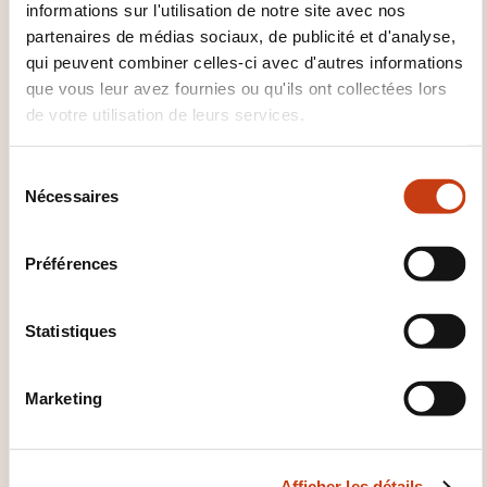
informations sur l'utilisation de notre site avec nos
partenaires de médias sociaux, de publicité et d'analyse,
qui peuvent combiner celles-ci avec d'autres informations
CES FORMATIONS POURRAIENT
que vous leur avez fournies ou qu'ils ont collectées lors
VOUS INTÉRESSER
de votre utilisation de leurs services.
S
FR
Nécessaires
é
l
e
Préférences
c
t
Team Leader - Module 6:
i
Statistiques
Animer et motiver son
o
équipe
n
Marketing
d
u
SUR DEMANDE
c
Afficher les détails
o