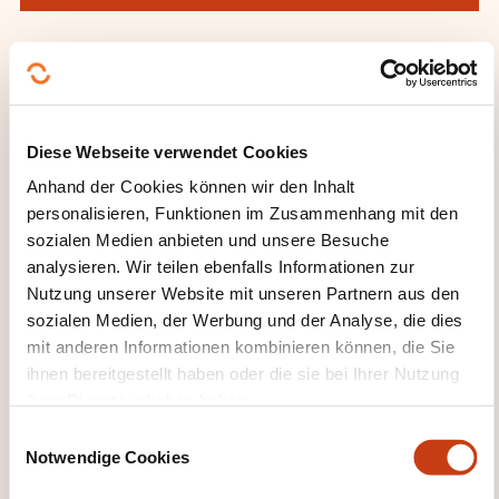
DIESE WEITERBILDUNGEN
Diese Webseite verwendet Cookies
KÖNNTEN SIE INTERESSIEREN
Anhand der Cookies können wir den Inhalt
personalisieren, Funktionen im Zusammenhang mit den
sozialen Medien anbieten und unsere Besuche
DE
analysieren. Wir teilen ebenfalls Informationen zur
Nutzung unserer Website mit unseren Partnern aus den
sozialen Medien, der Werbung und der Analyse, die dies
mit anderen Informationen kombinieren können, die Sie
ihnen bereitgestellt haben oder die sie bei Ihrer Nutzung
Certification ICDL
ihrer Dienste erhoben haben.
E
AUF ANFRAGE
Notwendige Cookies
i
n
Persönliche und berufliche