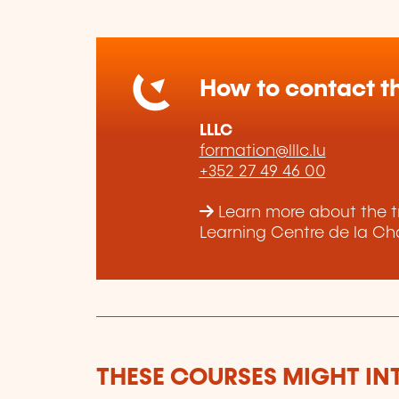
How to contact th
LLLC
formation@lllc.lu
+352 27 49 46 00
Learn more about the t
Learning Centre de la Ch
THESE COURSES MIGHT IN