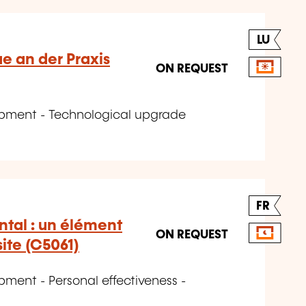
LU
e an der Praxis
ON REQUEST
opment - Technological upgrade
FR
ntal : un élément
ON REQUEST
site (C5061)
pment - Personal effectiveness -