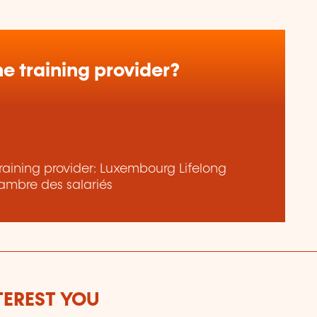
e training provider?
raining provider: Luxembourg Lifelong
ambre des salariés
TEREST YOU