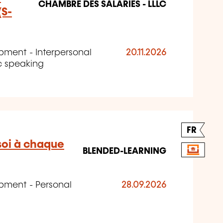
CHAMBRE DES SALARIÉS - LLLC
(S-
pment - Interpersonal
20.11.2026
ic speaking
FR
soi à chaque
BLENDED-LEARNING
opment - Personal
28.09.2026