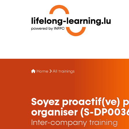
Home
All trainings
Soyez proactif(ve) 
organiser (S-DP003
Inter-company training