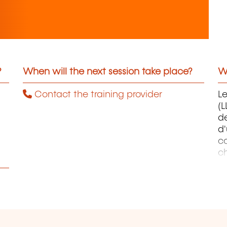
?
When will the next session take place?
Wh
Contact the training provider
L
(L
de
d
co
ch
ob
au
ap
en
et
so