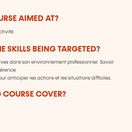
p
pa
URSE AIMED AT?
u
de
p
tivité.
le
fo
E SKILLS BEING TARGETED?
sp
de
tives dans son environnement professionnel. Savoir
férence
r anticiper les actions et les situations difficiles.
G COURSE COVER?