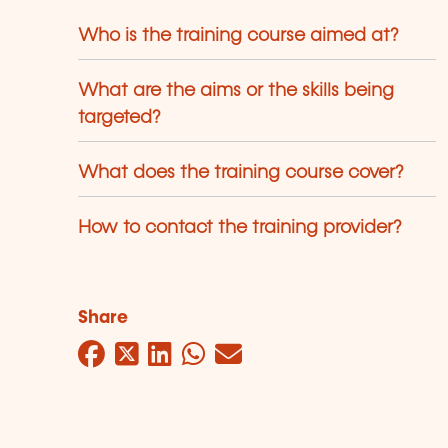
our sécuriser au maximum leurs
Who is the training course aimed at?
rcours professionnels. Le LLLC propose
ne panoplie importante de formations:
s cours du soir; des séminaires, qui
What are the aims or the skills being
euvent être adaptés sur mesure selon
targeted?
s besoins des entreprises; des
rmations universitaires; des formations
What does the training course cover?
écialisées; des formations pour seniors;
s certifications professionnelles.
How to contact the training provider?
Share
Facebook
Twitter
LinkedIn
WhatsApp
Mail