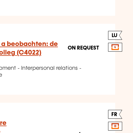
LU
a beobachten: de
ON REQUEST
olleg (C4022)
ment - Interpersonal relations -
e
FR
ire
e