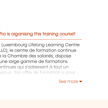
o is organising this training course?
e Luxembourg Lifelong Learning Centre
LLC), le centre de formation continue
 la Chambre des salariés, dispose
'une large gamme de formations
ntinues qui s’adressent à tout un
acun. Son offre de formation a pour
jet de doter les apprenants pour
See more
tant que possible du savoir-faire
proprié pour maîtriser un
vironnement de travail, des processus
 des technologies, voire des aptitudes
ciales, en constante évolution, et ce