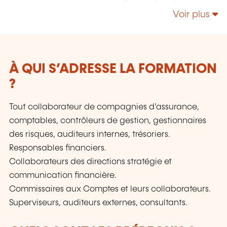
20 ans les établissements financiers dans le
Voir plus
développement des compétences de leurs
collaborateurs. Nos références : Nous
intervenons auprès d'acteurs majeurs du
secteur financier tels que : BCEE, Société
Générale, BGL BNP Paribas, Natixis, Foyer,
À QUI S’ADRESSE LA FORMATION
Raiffeisen, Quintet, ainsi que de nombreux
?
établissements bancaires, compagnies
d'assurance, sociétés de gestion et fonds
Tout collaborateur de compagnies d’assurance,
d'investissement. Nous accompagnons
comptables, contrôleurs de gestion, gestionnaires
également les autorités et institutions de
des risques, auditeurs internes, trésoriers.
supervision, notamment : BCE, Banque de
France, ACPR, CSSF et autres organismes de
Responsables financiers.
régulation européens.
Collaborateurs des directions stratégie et
communication financière.
Commissaires aux Comptes et leurs collaborateurs.
Superviseurs, auditeurs externes, consultants.