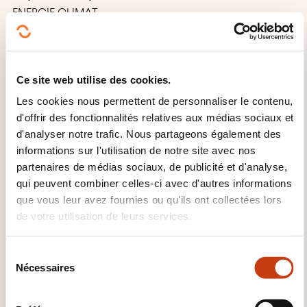
ENERGIE CLIMAT.
Principales exigences.
Calendrier de mise en œuvre.
Feuille de route d’implémentation.
Ce site web utilise des cookies.
5 - STRATÉGIE D’INVESTISSEMENT DURABLES
Les cookies nous permettent de personnaliser le contenu,
d'offrir des fonctionnalités relatives aux médias sociaux et
Les différentes stratégies d’investissement durables:
d'analyser notre trafic. Nous partageons également des
Engagement.
informations sur l'utilisation de notre site avec nos
Exclusion.
partenaires de médias sociaux, de publicité et d'analyse,
Accompagnement.
qui peuvent combiner celles-ci avec d'autres informations
Best in class.
que vous leur avez fournies ou qu'ils ont collectées lors
Best effort.
de votre utilisation de leurs services.
Best of the universe.
Les critères de sélection ESG et indicateurs associés.
S
Nécessaires
Adaptation de la stratégie de tarification et de
é
l
provisionnement en fonction des critères ESG.
e