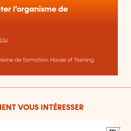
er l’organisme de
.lu
anisme de formation: House of Training
ENT VOUS INTÉRESSER