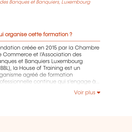
des Banques et Banquiers, Luxembourg
i organise cette formation ?
ondation créée en 2015 par la Chambre
e Commerce et l’Association des
anques et Banquiers Luxembourg
BBL), la House of Training est un
rganisme agréé de formation
ofessionnelle continue qui s'engage à
ntribuer activement à la compétitivité
Voir plus
 à l'attractivité du Luxembourg en
éveloppant les compétences de ceux
i font vivre son économie.