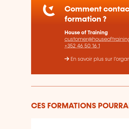
Comment contact
formation ?
House of Training
customer@houseoftraining
+352 46 50 16 1
En savoir plus sur l’org
CES FORMATIONS POURRAI