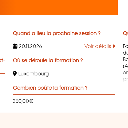
Quand a lieu la prochaine session ?
Qu
20.11.2026
Voir détails
F
d
B
st-
Où se déroule la formation ?
(A
o
Luxembourg
pr
co
Combien coûte la formation ?
et
d
350,00€
qu