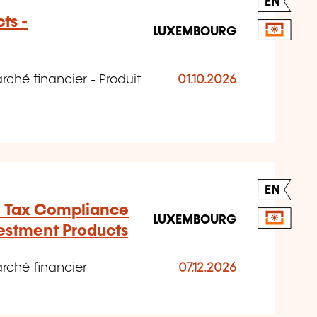
EN
ts -
LUXEMBOURG
ché financier - Produit
01.10.2026
EN
- Tax Compliance
LUXEMBOURG
vestment Products
rché financier
07.12.2026