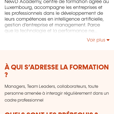
NewD Academy, centre de formation agréé au
Luxembourg, accompagne les entreprises et
les professionnels dans le développement de
leurs compétences en intelligence artificielle,
gestion d’entreprise et management. Parce
que la technologie et la performance ne
prennent sens que lorsqu’elles sont portées par
Voir plus
l’humain, NewD propose des formations qui
allient expertise digitale et développement des
compétences managériales. Grâce à notre
agrément, vous pouvez bénéficier de
subventions de l’État luxembourgeois.
À QUI S’ADRESSE LA FORMATION
Rejoignez-nous pour une montée en
?
compétences efficace !
Managers, Team Leaders, collaborateurs, toute
personne amenée à interagir régulièrement dans un
cadre professionnel