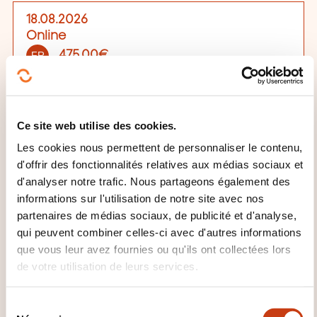
18.08.2026
Online
475,00€
FR
Voir détails
Lieu de la formation
Ce site web utilise des cookies.
Online
Les cookies nous permettent de personnaliser le contenu,
d'offrir des fonctionnalités relatives aux médias sociaux et
Horaires
d'analyser notre trafic. Nous partageons également des
informations sur l'utilisation de notre site avec nos
9H 12H 13H 16H
partenaires de médias sociaux, de publicité et d'analyse,
qui peuvent combiner celles-ci avec d'autres informations
Date limite d'inscription
que vous leur avez fournies ou qu'ils ont collectées lors
12.08.2026
de votre utilisation de leurs services.
S'inscrire
S