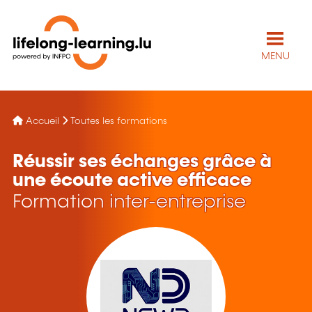
MENU
Accueil
Toutes les formations
Réussir ses échanges grâce à
une écoute active efficace
Formation inter-entreprise