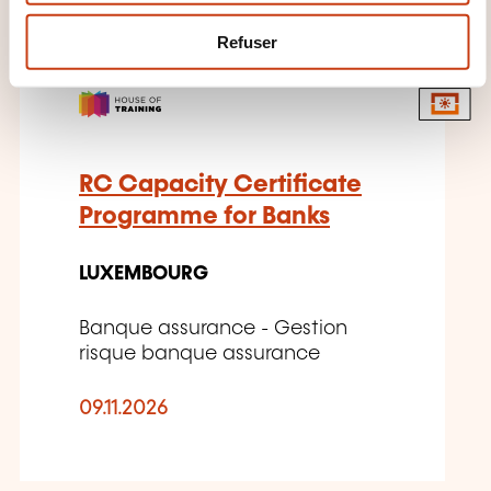
e
m
Refuser
e
EN
n
t
RC Capacity Certificate
Programme for Banks
LUXEMBOURG
Banque assurance - Gestion
risque banque assurance
09.11.2026