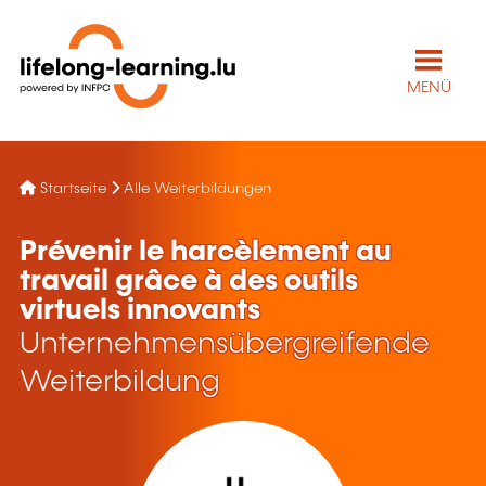
MENÜ
Startseite
Alle Weiterbildungen
Prévenir le harcèlement au
travail grâce à des outils
virtuels innovants
Unternehmensübergreifende
Weiterbildung