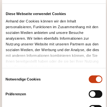
dialogue
Interactions et échanges
Diese Webseite verwendet Cookies
Anhand der Cookies können wir den Inhalt
Vidéos de démo
personalisieren, Funktionen im Zusammenhang mit den
sozialen Medien anbieten und unsere Besuche
Quizz
analysieren. Wir teilen ebenfalls Informationen zur
Nutzung unserer Website mit unseren Partnern aus den
WAS ERHALTEN SIE AM ENDE
sozialen Medien, der Werbung und der Analyse, die dies
DER WEITERBILDUNG?
mit anderen Informationen kombinieren können, die Sie
ihnen bereitgestellt haben oder die sie bei Ihrer Nutzung
Attestation de présence
ihrer Dienste erhoben haben.
E
Notwendige Cookies
i
n
w
Präferenzen
i
l