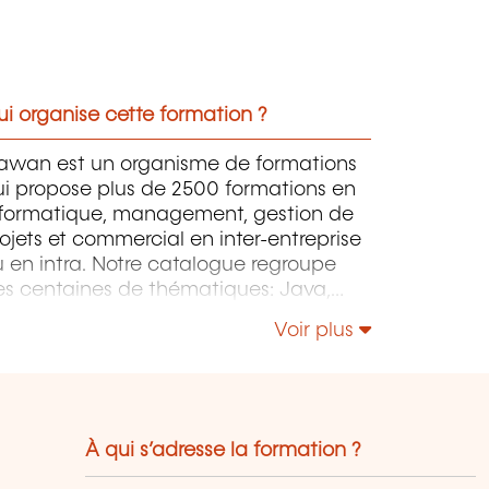
i organise cette formation ?
awan est un organisme de formations
ui propose plus de 2500 formations en
nformatique, management, gestion de
ojets et commercial en inter-entreprise
 en intra. Notre catalogue regroupe
es centaines de thématiques: Java,
P, Webmaster, E-Marketing, Linux,
Voir plus
indows Server, Vmware, Autocad,
otoshop, l'intelligence artificielle, etc.
À qui s’adresse la formation ?