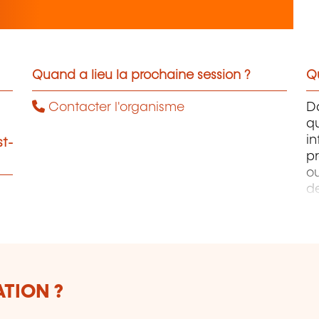
Quand a lieu la prochaine session ?
Qu
Contacter l'organisme
D
q
i
st-
pr
ou
d
PH
W
Ph
ATION ?