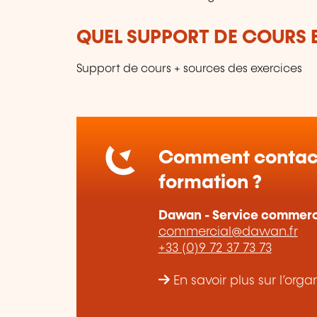
QUEL SUPPORT DE COURS E
Support de cours + sources des exercices
Comment contact
formation ?
Dawan - Service commerc
commercial@dawan.fr
+33 (0)9 72 37 73 73
En savoir plus sur l’o