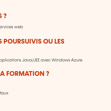
 ?
services web
S POURSUIVIS OU LES
pplications Java/JEE avec Windows Azure.
LA FORMATION ?
taux