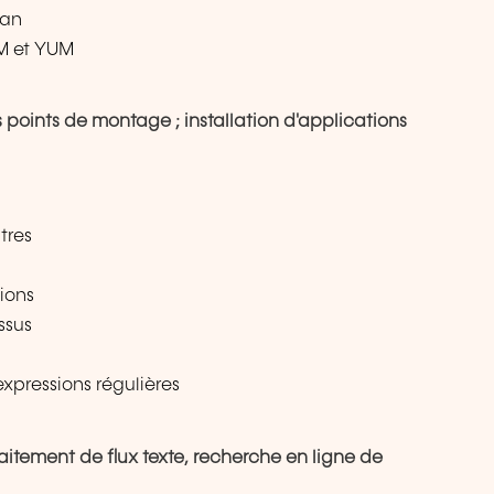
ian
PM et YUM
es points de montage ; installation d'applications
tres
tions
ssus
expressions régulières
 traitement de flux texte, recherche en ligne de