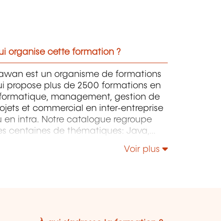
i organise cette formation ?
awan est un organisme de formations
ui propose plus de 2500 formations en
nformatique, management, gestion de
ojets et commercial en inter-entreprise
 en intra. Notre catalogue regroupe
es centaines de thématiques: Java,
P, Webmaster, E-Marketing, Linux,
Voir plus
indows Server, Vmware, Autocad,
otoshop, l'intelligence artificielle, etc.