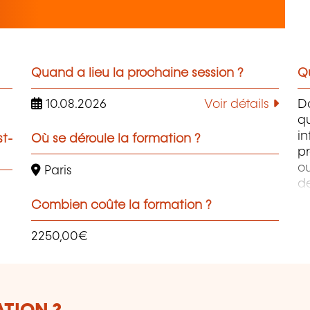
Quand a lieu la prochaine session ?
Qu
10.08.2026
Voir détails
D
q
i
st-
Où se déroule la formation ?
pr
ou
Paris
d
PH
Combien coûte la formation ?
W
Ph
2250,00€