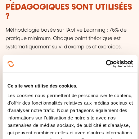
PÉDAGOGIQUES SONT UTILISÉES
?
Méthodologie basée sur l'Active Learning : 75% de
pratique minimum. Chaque point théorique est
systématiquement suivi d'exemples et exercices.
COMMENT L’ÉVALUATION EST-
ELLE ORGANISÉE ?
Ce site web utilise des cookies.
Contrôle continu
Les cookies nous permettent de personnaliser le contenu,
d'offrir des fonctionnalités relatives aux médias sociaux et
QUE RECEVEZ-VOUS À LA FIN DE
d'analyser notre trafic. Nous partageons également des
LA FORMATION ?
informations sur l'utilisation de notre site avec nos
partenaires de médias sociaux, de publicité et d'analyse,
Attestation de fin de stage mentionnant le résultat
qui peuvent combiner celles-ci avec d'autres informations
des acquis