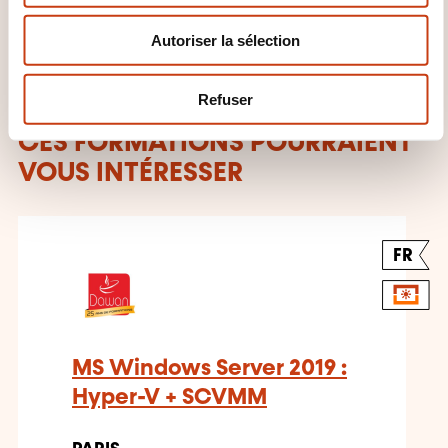
n
Autoriser la sélection
t
e
m
Refuser
e
n
CES FORMATIONS POURRAIENT
t
VOUS INTÉRESSER
FR
MS Windows Server 2019 :
Hyper-V + SCVMM