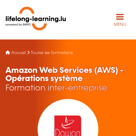
MENU
Accueil
Toutes les formations
Amazon Web Services (AWS) -
Opérations système
Formation inter-entreprise