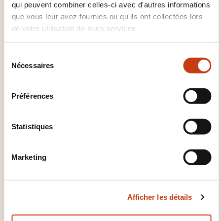
dstorelli@abilways.com
qui peuvent combiner celles-ci avec d'autres informations
+32 (0)2 533 10 24
que vous leur avez fournies ou qu'ils ont collectées lors
de votre utilisation de leurs services.
En savoir plus sur l’organisme de
formation: SKOLAE Training by EFE
S
Luxembourg
Nécessaires
é
l
e
Préférences
c
t
i
Statistiques
o
CES FORMATIONS POURRAIENT
n
VOUS INTÉRESSER
Marketing
d
u
c
FR
Afficher les détails
o
n
s