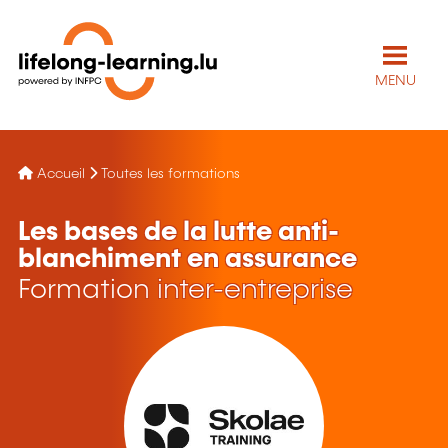
MENU
Accueil
Toutes les formations
Les bases de la lutte anti-
blanchiment en assurance
Formation inter-entreprise