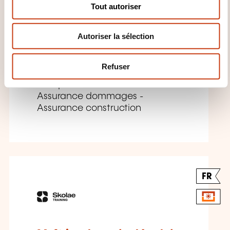
Tout autoriser
e
n
Assurance construction
Autoriser la sélection
t
e
SUR DEMANDE
m
Refuser
e
Banque assurance - Assurance -
n
Assurance dommages -
t
Assurance construction
FR