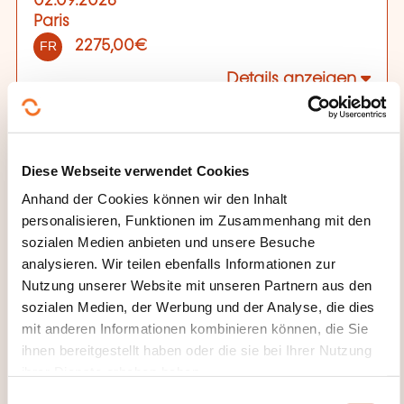
02.09.2026
Paris
2275,00€
FR
Details anzeigen
Hors taxes
Veranstaltungsort der Weiterbildung
Diese Webseite verwendet Cookies
Paris
Anhand der Cookies können wir den Inhalt
11 rue Antoine Bourdelle
75015 Paris
personalisieren, Funktionen im Zusammenhang mit den
sozialen Medien anbieten und unsere Besuche
Paris, rue Antoine Bourdelle:
A 24 minutes en métro depuis gare de l'Est: ligne 4 arrêt
analysieren. Wir teilen ebenfalls Informationen zur
Montparnasse
Nutzung unserer Website mit unseren Partnern aus den
A 27 minutes depuis gare du Nord: ligne 4 arrêt
Montparnasse
sozialen Medien, der Werbung und der Analyse, die dies
Locaux accessibles PMR
mit anderen Informationen kombinieren können, die Sie
ihnen bereitgestellt haben oder die sie bei Ihrer Nutzung
Anmeldefrist
ihrer Dienste erhoben haben.
31.08.2026
E