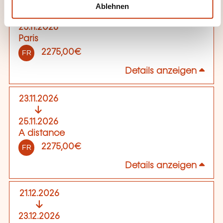
l
23.11.2026
Ablehnen
25.11.2026
Paris
2275,00€
FR
Details anzeigen
23.11.2026
25.11.2026
A distance
2275,00€
FR
Details anzeigen
21.12.2026
23.12.2026