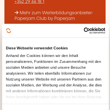
+352 29 66 18 1
Mehr zum Weiterbildungsanbieter:
Paperjam Club by Paperjam
Diese Webseite verwendet Cookies
Anhand der Cookies können wir den Inhalt
DIESE WEITERBILDUNGEN
personalisieren, Funktionen im Zusammenhang mit den
KÖNNTEN SIE INTERESSIEREN
sozialen Medien anbieten und unsere Besuche
analysieren. Wir teilen ebenfalls Informationen zur
Nutzung unserer Website mit unseren Partnern aus den
sozialen Medien, der Werbung und der Analyse, die dies
FR
mit anderen Informationen kombinieren können, die Sie
ihnen bereitgestellt haben oder die sie bei Ihrer Nutzung
ihrer Dienste erhoben haben.