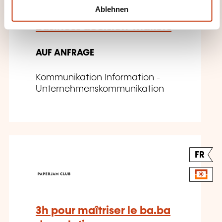
l
Ablehnen
communication to
business decision-makers
AUF ANFRAGE
Kommunikation Information -
Unternehmenskommunikation
FR
3h pour maîtriser le ba.ba