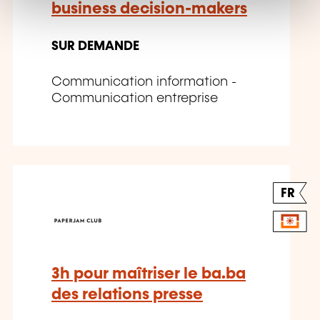
t
business decision-makers
SUR DEMANDE
Communication information -
Communication entreprise
FR
3h pour maîtriser le ba.ba
des relations presse