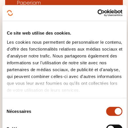
Paperjam
Ce site web utilise des cookies.
Les cookies nous permettent de personnaliser le contenu,
CES FORMATIONS POURRAIENT
d'offrir des fonctionnalités relatives aux médias sociaux et
d'analyser notre trafic. Nous partageons également des
VOUS INTÉRESSER
informations sur l'utilisation de notre site avec nos
partenaires de médias sociaux, de publicité et d'analyse,
qui peuvent combiner celles-ci avec d'autres informations
FR
que vous leur avez fournies ou qu'ils ont collectées lors
de votre utilisation de leurs services.
S
Nécessaires
é
Mesurez le Retour sur
l
investissement de vos
e