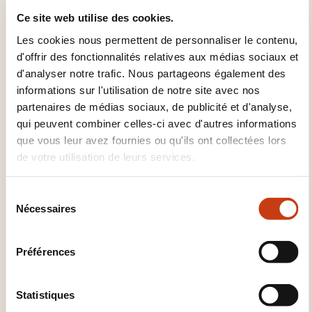
Ce site web utilise des cookies.
QUELLES INFORMATIONS
Les cookies nous permettent de personnaliser le contenu,
SUPPLÉMENTAIRES SONT UTILES
d'offrir des fonctionnalités relatives aux médias sociaux et
À SAVOIR ?
d'analyser notre trafic. Nous partageons également des
informations sur l'utilisation de notre site avec nos
L'examen est organisé le dernier après-midi. Il s'agit
partenaires de médias sociaux, de publicité et d'analyse,
d'un examen à choix multiples d'une durée d'une
qui peuvent combiner celles-ci avec d'autres informations
que vous leur avez fournies ou qu'ils ont collectées lors
heure, comportant 40 questions et nécessitant 26 sur
de votre utilisation de leurs services.
40 (65%) pour être réussi. Le cours est accrédité et
suit le programme officiel.
S
Nécessaires
NOTE sur la validité du Certificat:
é
A partir de janvier 2023, la certification ITIL ® 4th Ed.
l
e
Foundation sera délivrée avec une date limite de
Préférences
c
renouvellement de trois ans à compter de la date
t
d'obtention. Les candidats qui choisissent de ne pas
i
Statistiques
renouveler leur certification dans les 3 ans suivant la
o