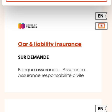
n
t
EN
Car & liability insurance
SUR DEMANDE
Banque assurance - Assurance -
Assurance responsabilité civile
EN