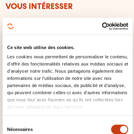
VOUS INTÉRESSER
FR
Ce site web utilise des cookies.
Les cookies nous permettent de personnaliser le contenu,
d'offrir des fonctionnalités relatives aux médias sociaux et
Activité bancaire au
d'analyser notre trafic. Nous partageons également des
Luxembourg
informations sur l'utilisation de notre site avec nos
partenaires de médias sociaux, de publicité et d'analyse,
LUXEMBOURG
qui peuvent combiner celles-ci avec d'autres informations
que vous leur avez fournies ou qu'ils ont collectées lors
Banque assurance - Banque -
de votre utilisation de leurs services.
Gestion exploitation banque
S
21.09.2026
Nécessaires
é