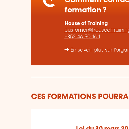
Comment contact
formation ?
House of Training
customer@houseoftraining
+352 46 50 16 1
En savoir plus sur l’org
CES FORMATIONS POURRAI
Loi du 30 mars 20