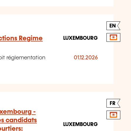
EN
tions Regime
LUXEMBOURG
it réglementation
01.12.2026
FR
uxembourg -
es candidats
LUXEMBOURG
urtiers: