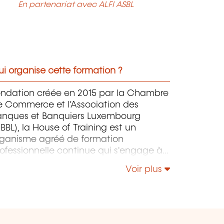
En partenariat avec ALFI ASBL
i organise cette formation ?
ondation créée en 2015 par la Chambre
e Commerce et l’Association des
anques et Banquiers Luxembourg
BBL), la House of Training est un
rganisme agréé de formation
ofessionnelle continue qui s'engage à
ntribuer activement à la compétitivité
Voir plus
 à l'attractivité du Luxembourg en
éveloppant les compétences de ceux
i font vivre son économie.