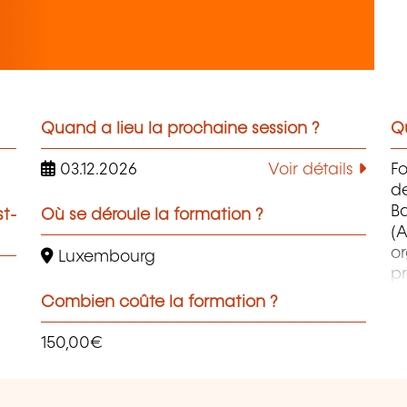
Quand a lieu la prochaine session ?
Qu
03.12.2026
Voir détails
F
d
B
st-
Où se déroule la formation ?
(A
o
Luxembourg
pr
co
Combien coûte la formation ?
et
d
150,00€
qu