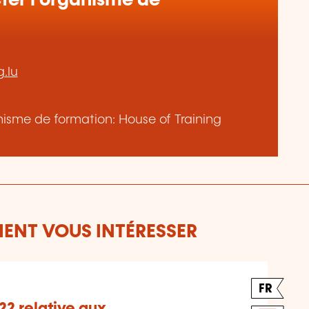
er l’organisme de
.lu
anisme de formation: House of Training
ENT VOUS INTÉRESSER
FR
22 relative aux