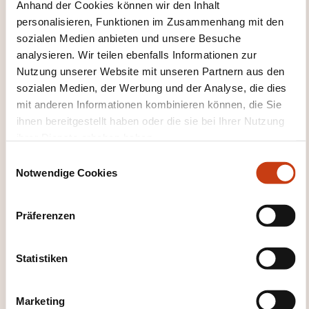
Anhand der Cookies können wir den Inhalt
personalisieren, Funktionen im Zusammenhang mit den
sozialen Medien anbieten und unsere Besuche
analysieren. Wir teilen ebenfalls Informationen zur
Nutzung unserer Website mit unseren Partnern aus den
sozialen Medien, der Werbung und der Analyse, die dies
mit anderen Informationen kombinieren können, die Sie
ihnen bereitgestellt haben oder die sie bei Ihrer Nutzung
Wie kann ich das
ihrer Dienste erhoben haben.
E
Weiterbildungsinstitut
Notwendige Cookies
i
kontaktieren?
n
w
Präferenzen
Jean-Marc Poncelet
i
jean-marc.poncelet@lc-academie.lu
l
+352 28 10 99 503
l
Statistiken
i
Mehr zum Weiterbildungsanbieter:
g
LC ACADEMIE
Marketing
u