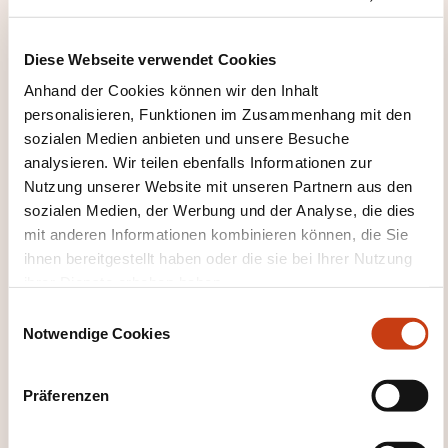
concentration.
Développement de routines pour une
Diese Webseite verwendet Cookies
productivité constante.
Anhand der Cookies können wir den Inhalt
4. Gestion des notifications et des réunions
personalisieren, Funktionen im Zusammenhang mit den
sozialen Medien anbieten und unsere Besuche
Méthode "Zero Inbox" pour gérer les emails.
analysieren. Wir teilen ebenfalls Informationen zur
Planification efficace des appels et réunions.
Nutzung unserer Website mit unseren Partnern aus den
sozialen Medien, der Werbung und der Analyse, die dies
5. Prise de décision et délégation
mit anderen Informationen kombinieren können, die Sie
Techniques pour des décisions rapides et
ihnen bereitgestellt haben oder die sie bei Ihrer Nutzung
efficaces.
ihrer Dienste erhoben haben.
E
Stratégies de délégation pour libérer du temps
Notwendige Cookies
i
pour les activités stratégiques.
n
6. Équilibre travail-vie personnelle
w
Präferenzen
i
Établir des limites claires entre vie
l
professionnelle et personnelle.