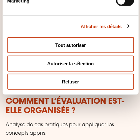
Marketing
d
PÉDAGOGIQUES SONT UTILISÉES
u
?
c
Afficher les détails
o
Vidéos pédagogiques: Modules courts et interactifs.
n
Fiches mémo: Résumés pratiques pour réviser les
s
Tout autoriser
e
concepts clés.
n
Exemples pratiques: Études de cas et situations
Autoriser la sélection
t
courantes.
e
Coaching individuel: Assistance personnalisée
m
Refuser
(option avancée).
e
n
COMMENT L’ÉVALUATION EST-
t
ELLE ORGANISÉE ?
Analyse de cas pratiques pour appliquer les
concepts appris.