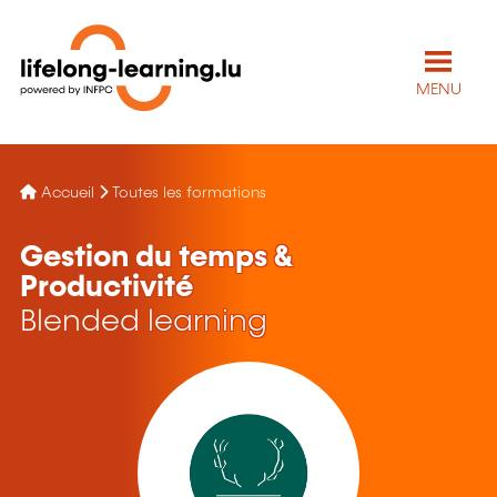
MENU
Accueil
Toutes les formations
Gestion du temps &
Productivité
Blended learning