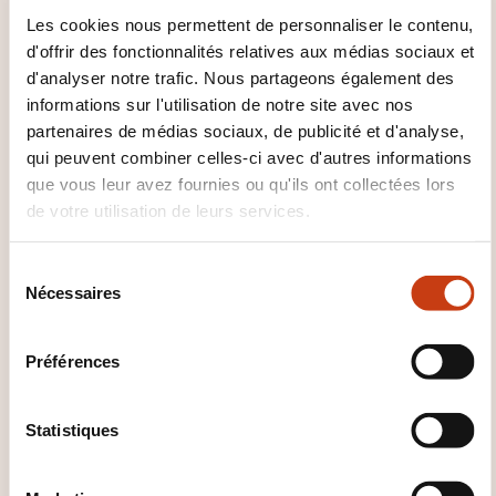
Les cookies nous permettent de personnaliser le contenu,
Méthode "Zero Inbox" pour gérer les emails.
d'offrir des fonctionnalités relatives aux médias sociaux et
Planification efficace des appels et réunions.
d'analyser notre trafic. Nous partageons également des
informations sur l'utilisation de notre site avec nos
5. Prise de décision et délégation
partenaires de médias sociaux, de publicité et d'analyse,
Techniques pour des décisions rapides et
qui peuvent combiner celles-ci avec d'autres informations
que vous leur avez fournies ou qu'ils ont collectées lors
efficaces.
de votre utilisation de leurs services.
Stratégies de délégation pour libérer du temps
pour les activités stratégiques.
S
Nécessaires
6. Équilibre travail-vie personnelle
é
l
Établir des limites claires entre vie
e
Préférences
professionnelle et personnelle.
c
Libérer son potentiel créatif en réduisant la
t
i
Statistiques
surcharge mentale.
o
n
QUELLES MÉTHODES