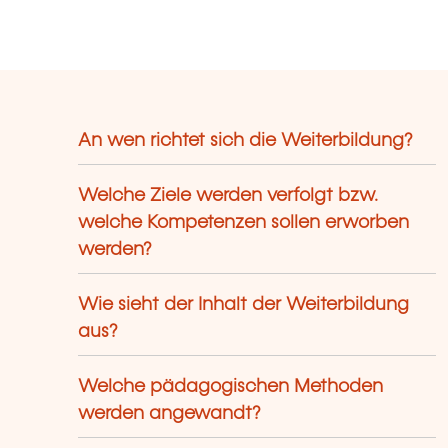
rogrammes couvrent un large éventail
 domaines : relation client, leadership,
telligence artificielle, nouvelles
chnologies, premiers secours, sécurité
 travail, et bien plus encore. Grâce à
 équilibre entre théorie et pratique,
An wen richtet sich die Weiterbildung?
ous garantissons des compétences
rables, des résultats mesurables et un
ccompagnement de confiance au
Welche Ziele werden verfolgt bzw.
uxembourg.
welche Kompetenzen sollen erworben
werden?
Wie sieht der Inhalt der Weiterbildung
aus?
Welche pädagogischen Methoden
werden angewandt?