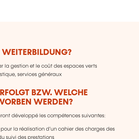
p
de
in
te
au
un
n
E WEITERBILDUNG?
du
a
L
la gestion et le coût des espaces verts
istique, services généraux
ERFOLGT BZW. WELCHE
RWORBEN WERDEN?
 auront développé les compétences suivantes:
our la réalisation d’un cahier des charges des
u suivi des prestations