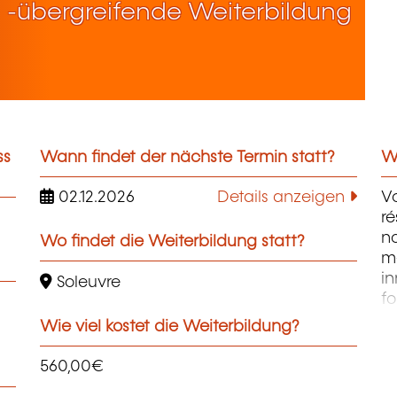
 -übergreifende Weiterbildung
ss
Wann findet der nächste Termin statt?
We
02.12.2026
Details anzeigen
V
ré
n
Wo findet die Weiterbildung statt?
me
in
Soleuvre
fo
en
Wie viel kostet die Weiterbildung?
i
am
560,00€
le