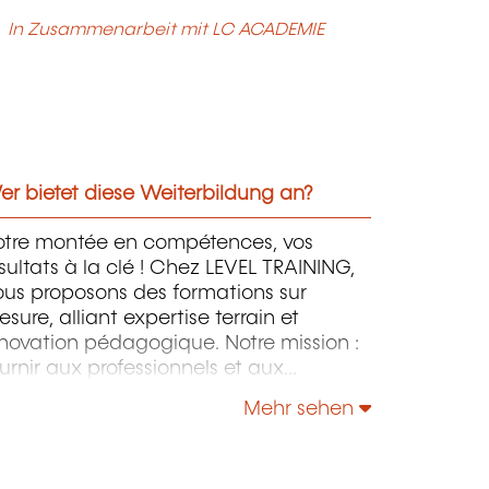
In Zusammenarbeit mit LC ACADEMIE
r bietet diese Weiterbildung an?
otre montée en compétences, vos
sultats à la clé ! Chez LEVEL TRAINING,
ous proposons des formations sur
sure, alliant expertise terrain et
novation pédagogique. Notre mission :
urnir aux professionnels et aux
treprises des outils concrets et
Mehr sehen
mmédiatement applicables pour
éliorer leur performance et anticiper
s évolutions du marché. Nos