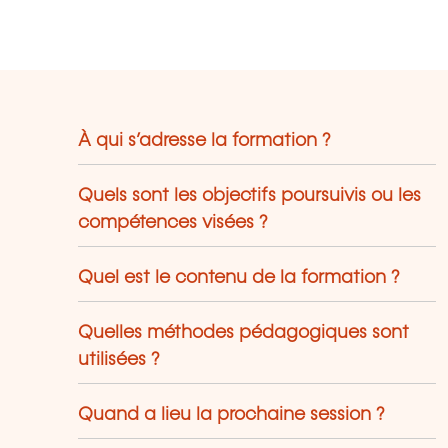
rogrammes couvrent un large éventail
 domaines : relation client, leadership,
telligence artificielle, nouvelles
chnologies, premiers secours, sécurité
 travail, et bien plus encore. Grâce à
 équilibre entre théorie et pratique,
À qui s’adresse la formation ?
ous garantissons des compétences
rables, des résultats mesurables et un
ccompagnement de confiance au
Quels sont les objectifs poursuivis ou les
uxembourg.
compétences visées ?
Quel est le contenu de la formation ?
Quelles méthodes pédagogiques sont
utilisées ?
Quand a lieu la prochaine session ?