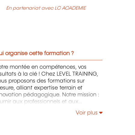
En partenariat avec LC ACADEMIE
i organise cette formation ?
otre montée en compétences, vos
sultats à la clé ! Chez LEVEL TRAINING,
ous proposons des formations sur
sure, alliant expertise terrain et
novation pédagogique. Notre mission :
urnir aux professionnels et aux
treprises des outils concrets et
Voir plus
mmédiatement applicables pour
éliorer leur performance et anticiper
s évolutions du marché. Nos