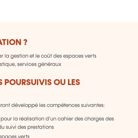
p
de
in
te
au
un
ATION ?
n
du
la gestion et le coût des espaces verts
a
istique, services généraux
L
S POURSUIVIS OU LES
 auront développé les compétences suivantes:
our la réalisation d’un cahier des charges des
u suivi des prestations
espaces verts