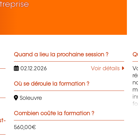
treprise
Quand a lieu la prochaine session ?
Qu
02.12.2026
Voir détails
V
ré
n
Où se déroule la formation ?
me
in
Soleuvre
fo
en
Combien coûte la formation ?
i
st-
am
560,00€
le