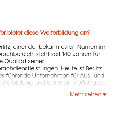
r bietet diese Weiterbildung an?
rlitz, einer der bekanntesten Namen im
rachbereich, steht seit 140 Jahren für
e Qualität seiner
rachdienstleistungen. Heute ist Berlitz
as führende Unternehmen für Aus- und
iterbildung und bietet ein vielfältiges
ngebot an Sprachentwicklung,
Mehr sehen
ommunikationstrainings sowie
anagement- und
hrungskräftetrainings.