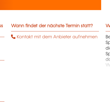
ss
Wann findet der nächste Termin statt?
We
Kontakt mit dem Anbieter aufnehmen
Be
Sp
di
Sp
d
We
A
K
M
Fü