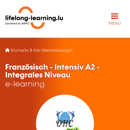
MENÜ
Startseite
Alle Weiterbildungen
Französisch - Intensiv A2 -
Integrales Niveau
e-learning