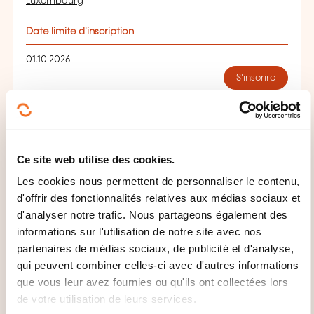
Luxembourg
Date limite d'inscription
01.10.2026
S'inscrire
15.10.2026
16.10.2026
Ce site web utilise des cookies.
Luxembourg
Les cookies nous permettent de personnaliser le contenu,
590,00€
EN
d'offrir des fonctionnalités relatives aux médias sociaux et
Voir détails
d'analyser notre trafic. Nous partageons également des
informations sur l'utilisation de notre site avec nos
partenaires de médias sociaux, de publicité et d'analyse,
14.12.2026
qui peuvent combiner celles-ci avec d'autres informations
que vous leur avez fournies ou qu'ils ont collectées lors
15.12.2026
de votre utilisation de leurs services.
Luxembourg