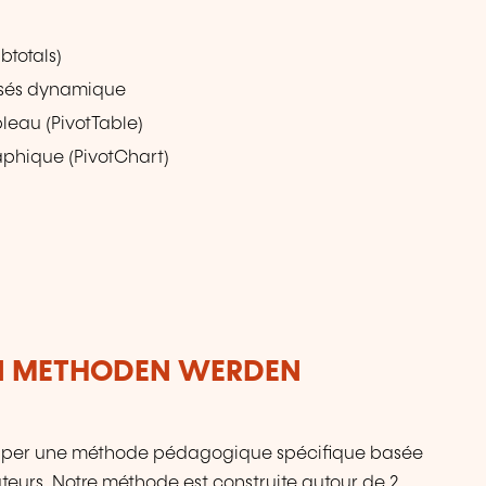
btotals)
oisés dynamique
bleau (PivotTable)
aphique (PivotChart)
N METHODEN WERDEN
lopper une méthode pédagogique spécifique basée
mateurs. Notre méthode est construite autour de 2