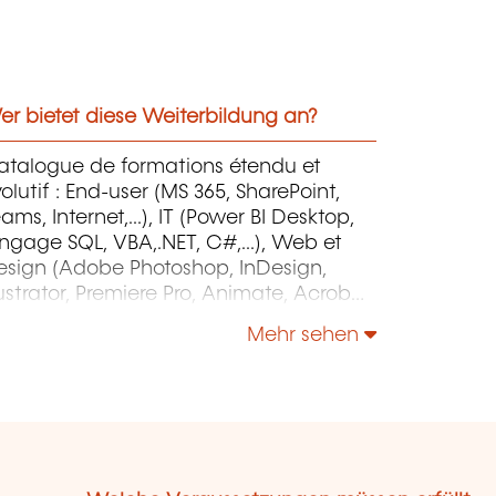
r bietet diese Weiterbildung an?
atalogue de formations étendu et
olutif : End-user (MS 365, SharePoint,
ams, Internet,...), IT (Power BI Desktop,
ngage SQL, VBA,.NET, C#,...), Web et
esign (Adobe Photoshop, InDesign,
lustrator, Premiere Pro, Animate, Acrobat
o, After Effects, HTML, Javascript,...),
Mehr sehen
roject Management (MS Project)