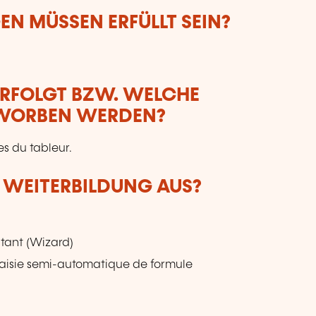
N MÜSSEN ERFÜLLT SEIN?
ERFOLGT BZW. WELCHE
RWORBEN WERDEN?
es du tableur.
R WEITERBILDUNG AUS?
stant (Wizard)
saisie semi-automatique de formule