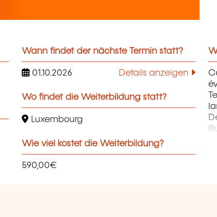
Wann findet der nächste Termin statt?
We
01.10.2026
Details anzeigen
C
év
Te
Wo findet die Weiterbildung statt?
la
D
Luxembourg
Il
Pr
Wie viel kostet die Weiterbildung?
P
590,00€