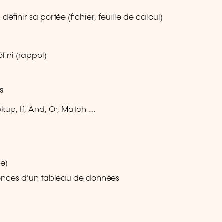
finir sa portée (fichier, feuille de calcul)
ini (rappel)
s
ookup, If, And, Or, Match ….
le)
érences d’un tableau de données