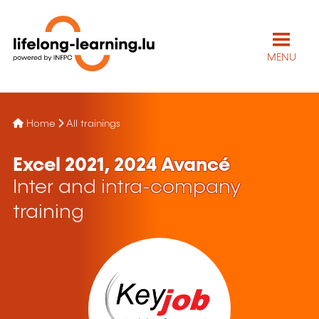
MENU
Home
All trainings
Excel 2021, 2024 Avancé
Inter and intra-company
training