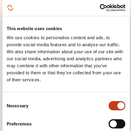
Luxembourg
Registration deadline
01.10.2026
This website uses cookies
Register
We use cookies to personalise content and ads, to
provide social media features and to analyse our traffic.
15.10.2026
We also share information about your use of our site with
our social media, advertising and analytics partners who
16.10.2026
may combine it with other information that you’ve
Luxembourg
provided to them or that they’ve collected from your use
590,00€
EN
of their services.
See details
C
Necessary
14.12.2026
o
n
15.12.2026
s
Preferences
Luxembourg
e