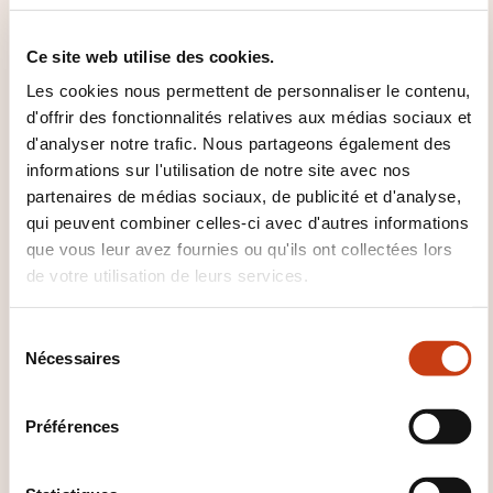
FOURNI ?
Ce site web utilise des cookies.
Un support de cours est fourni.
Les cookies nous permettent de personnaliser le contenu,
d'offrir des fonctionnalités relatives aux médias sociaux et
d'analyser notre trafic. Nous partageons également des
informations sur l'utilisation de notre site avec nos
partenaires de médias sociaux, de publicité et d'analyse,
qui peuvent combiner celles-ci avec d'autres informations
que vous leur avez fournies ou qu'ils ont collectées lors
de votre utilisation de leurs services.
Comment contacter
l’organisme de formation
S
?
Nécessaires
é
l
Laurent Piquet
e
Préférences
info@keyjob.lu
c
+352 49 06 09 1
t