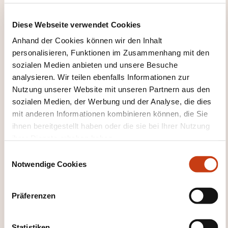
Location: Chambre de Commerce Luxembourg
Diese Webseite verwendet Cookies
Anmeldefrist
Anhand der Cookies können wir den Inhalt
05.12.2026
personalisieren, Funktionen im Zusammenhang mit den
Sich anmelden
sozialen Medien anbieten und unsere Besuche
analysieren. Wir teilen ebenfalls Informationen zur
Nutzung unserer Website mit unseren Partnern aus den
sozialen Medien, der Werbung und der Analyse, die dies
mit anderen Informationen kombinieren können, die Sie
ihnen bereitgestellt haben oder die sie bei Ihrer Nutzung
ihrer Dienste erhoben haben.
E
Notwendige Cookies
i
Wie kann ich das
n
Weiterbildungsinstitut
w
Präferenzen
i
kontaktieren?
l
l
Statistiken