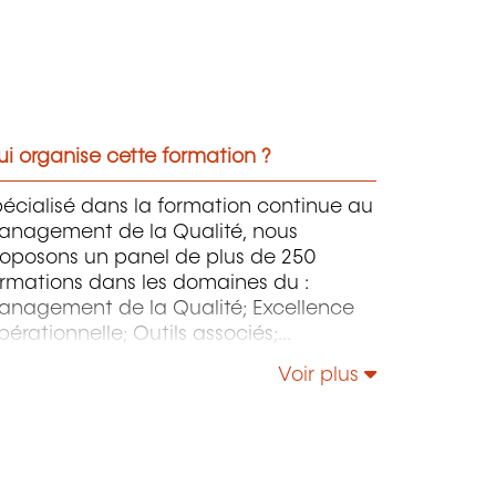
i organise cette formation ?
écialisé dans la formation continue au
anagement de la Qualité, nous
roposons un panel de plus de 250
rmations dans les domaines du :
anagement de la Qualité; Excellence
érationnelle; Outils associés;
anagement de l’Environnement –
Voir plus
sponsabilité Sociétale – Énergie;
anagement de la Sécurité et de la
reté; Sécurité de l’Information &
stion des Services IT - NIS 2 - IA; etc.