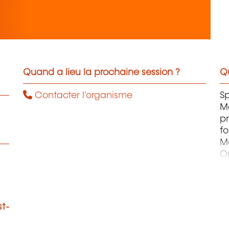
Quand a lieu la prochaine session ?
Qu
Contacter l'organisme
Sp
M
p
fo
M
Op
M
Re
M
Sû
st-
Ge