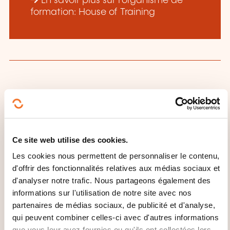
En savoir plus sur l’organisme de
formation: House of Training
CES FORMATIONS POURRAIENT
VOUS INTÉRESSER
Ce site web utilise des cookies.
FR
Les cookies nous permettent de personnaliser le contenu,
d'offrir des fonctionnalités relatives aux médias sociaux et
d'analyser notre trafic. Nous partageons également des
informations sur l'utilisation de notre site avec nos
partenaires de médias sociaux, de publicité et d'analyse,
UCIs Fundamentals
qui peuvent combiner celles-ci avec d'autres informations
Certificate (Parcours de
que vous leur avez fournies ou qu'ils ont collectées lors