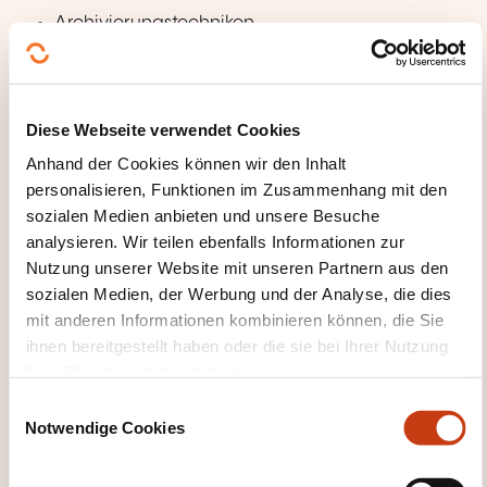
Archivierungstechniken
5S-Programm
Einheit 3 – Transdisziplinäre Aspekte
Diese Webseite verwendet Cookies
Sekretariatskenntnisse
Anhand der Cookies können wir den Inhalt
Organisationspsychologie
personalisieren, Funktionen im Zusammenhang mit den
Technisches Schreiben
sozialen Medien anbieten und unsere Besuche
analysieren. Wir teilen ebenfalls Informationen zur
Grundlegende Buchhaltung
Nutzung unserer Website mit unseren Partnern aus den
Persönliche Abteilung
sozialen Medien, der Werbung und der Analyse, die dies
Einheit 4 – Faktoren, die Ihren Arbeitsalltag
mit anderen Informationen kombinieren können, die Sie
beeinflussen
ihnen bereitgestellt haben oder die sie bei Ihrer Nutzung
ihrer Dienste erhoben haben.
Zwischenmenschliche Beziehung am
E
Arbeitsplatz
Notwendige Cookies
i
Fähigkeiten und Fertigkeiten, die für den
n
beruflichen Erfolg erforderlich sind
w