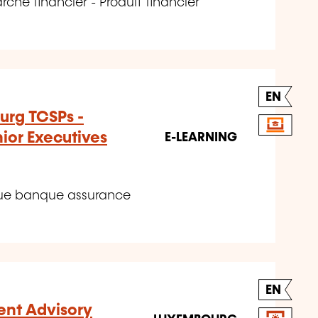
hé financier - Produit financier
EN
urg TCSPs -
ior Executives
E-LEARNING
que banque assurance
EN
ment Advisory