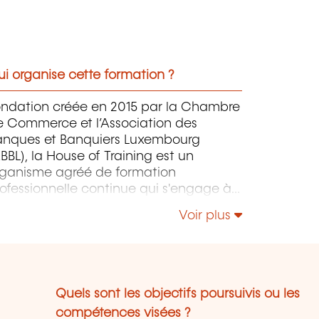
i organise cette formation ?
ondation créée en 2015 par la Chambre
e Commerce et l’Association des
anques et Banquiers Luxembourg
BBL), la House of Training est un
rganisme agréé de formation
ofessionnelle continue qui s'engage à
ntribuer activement à la compétitivité
Voir plus
 à l'attractivité du Luxembourg en
éveloppant les compétences de ceux
i font vivre son économie.
Quels sont les objectifs poursuivis ou les
compétences visées ?