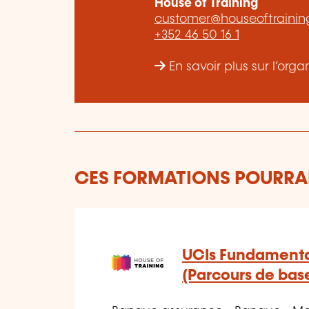
House of Training
customer@houseoftraining
+352 46 50 16 1
En savoir plus sur l’org
CES FORMATIONS POURRAI
UCIs Fundamental
(Parcours de bas