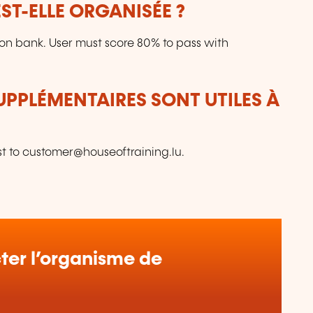
T-ELLE ORGANISÉE ?
on bank. User must score 80% to pass with
UPPLÉMENTAIRES SONT UTILES À
st to customer@houseoftraining.lu.
er l’organisme de