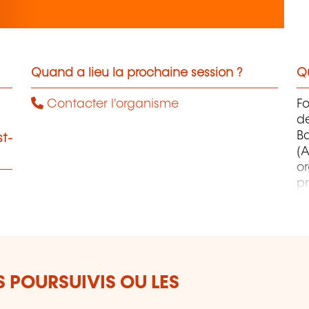
Quand a lieu la prochaine session ?
Qu
Contacter l'organisme
F
d
B
st-
(A
o
pr
co
et
d
qu
S POURSUIVIS OU LES