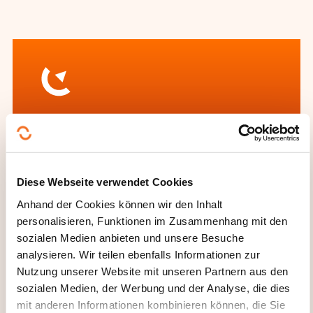
Wie kann ich das
Weiterbildungsinstitut
kontaktieren?
Diese Webseite verwendet Cookies
Anhand der Cookies können wir den Inhalt
Dawan - Service commercial
personalisieren, Funktionen im Zusammenhang mit den
commercial@dawan.fr
sozialen Medien anbieten und unsere Besuche
+33 (0)9 72 37 73 73
analysieren. Wir teilen ebenfalls Informationen zur
Nutzung unserer Website mit unseren Partnern aus den
Mehr zum Weiterbildungsanbieter:
sozialen Medien, der Werbung und der Analyse, die dies
DAWAN
mit anderen Informationen kombinieren können, die Sie