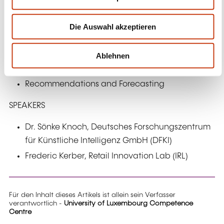
s
Artificial intelligence
w
Deep Learning / Image classification
Die Auswahl akzeptieren
a
h
Text digitization / Optical Character
l
Recognition
Ablehnen
Augmented Reality
Recommendations and Forecasting
SPEAKERS
Dr. Sönke Knoch, Deutsches Forschungszentrum
für Künstliche Intelligenz GmbH (DFKI)
Frederic Kerber, Retail Innovation Lab (IRL)
Für den Inhalt dieses Artikels ist allein sein Verfasser
verantwortlich -
University of Luxembourg Competence
Centre