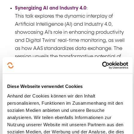
Synergizing
AI and Industry 4.0
:
This talk explores the dynamic interplay of
Artificial Intelligence (AI) and Industry 4.0,
showcasing AI’s role in enhancing productivity
and Digital Twins’ real-time monitoring, as well
as how AAS standardizes data exchange. The
session unveils the transformative potential of
these technologies through practical
applications and case studies, offering a
roadmap for organizations navigating the
Diese Webseite verwendet Cookies
complex terrain of the Fourth Industrial
Anhand der Cookies können wir den Inhalt
Revolution.
personalisieren, Funktionen im Zusammenhang mit den
sozialen Medien anbieten und unsere Besuche
Application-oriented
AI research with the
analysieren. Wir teilen ebenfalls Informationen zur
Innovative Retail Laboratory for the Retail of the
Nutzung unserer Website mit unseren Partnern aus den
Future
:
sozialen Medien, der Werbung und der Analyse, die dies